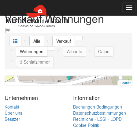
Verkauf Wohnungen
Wohnung
Alle
Verkauf
Calpe
3 Schlafzimmer | 259.000 €
Wohnungen
Alicante
Calpe
Ref. VDAN2 | Verkauf
3 Schlafzimmer
Leaflet
+
−
Unternehmen
Information
Kontakt
Buchungen Bedingungen
Über uns
Datenschutzbestimmungen
Besitzer
Rechtliche - LSSI - LOPD
Cookie Politik