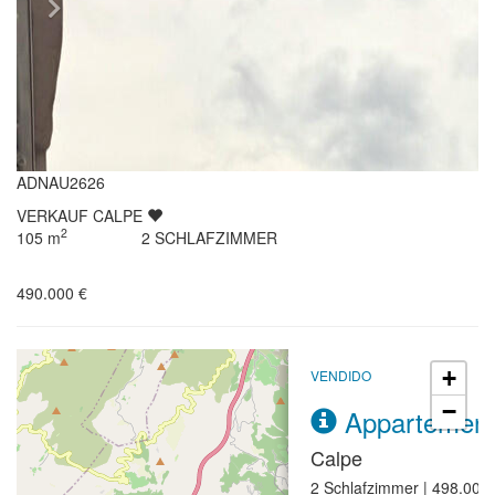
ADNAU2626
VERKAUF
CALPE
2
105
m
2
SCHLAFZIMMER
490.000 €
+
VENDIDO
−
Appartemen
Calpe
2 Schlafzimmer | 498.000