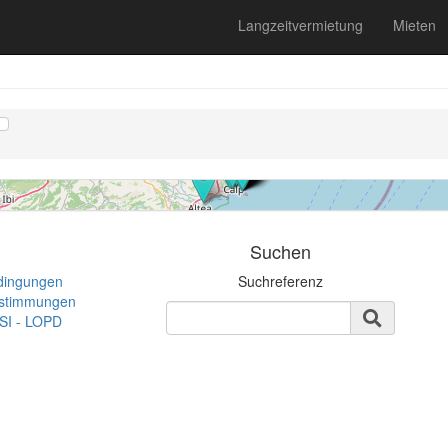
Appartement
Langzeitvermietung
Mieten
Calpe
2 Schlafzimmer | 395.000 €
Ref. ACTOP6 | Verkauf
Suchen
dingungen
Suchreferenz
estimmungen
SSI - LOPD