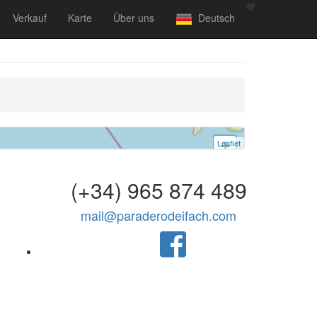
Verkauf
Karte
Über uns
Deutsch
Leaflet
+
−
(+34) 965 874 489
mail@paraderodeifach.com