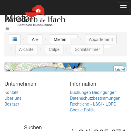
Mieten
Appartement
Calpe
Alle
Mieten
Appartement
1 schlafzimmer | 4 Personen
VT-447448-A | Ref. A131 | Mieten
Alicante
Calpe
Schlafzimmer
Leaflet
+
−
Unternehmen
Information
Kontakt
Buchungen Bedingungen
Über uns
Datenschutzbestimmungen
Besitzer
Rechtliche - LSSI - LOPD
Cookie Politik
Suchen