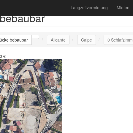
Langzeitvermietung
Mieten
 bebaubar
ücke bebaubar
Alicante
Calpe
0 Schlafzimm
0
€