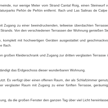
emeinde, nur wenige Meter vom Strand Cantal Roig, einen Steinwurf
Naturparks Peñón de Peñón entfernt. Ifach und Las Salinas de Calp
t Zugang zu einer beeindruckenden, teilweise überdachten Terrasse m
e-Strands. Von den verschiedenen Terrassen der Wohnung genießen Sie
komplett mit hochwertigen Geräten ausgestattet und geschmackvoll
e Ifach.
en großen Kleiderschrank und Zugang zur dritten verglasten Terrasse i
ständigt das Erdgeschoss dieser wunderbaren Wohnung.
tzt. Es verfügt über einen offenen Raum, der als Schlafzimmer genut
r verglaster Raum mit Zugang zu einer fünften Terrasse, geräumig u
nung, da die großen Fenster den ganzen Tag über viel Licht hereinlas