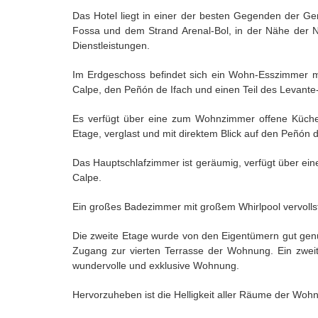
Das Hotel liegt in einer der besten Gegenden der G
Fossa und dem Strand Arenal-Bol, in der Nähe der 
Dienstleistungen.
Im Erdgeschoss befindet sich ein Wohn-Esszimmer mi
Calpe, den Peñón de Ifach und einen Teil des Levant
Es verfügt über eine zum Wohnzimmer offene Küche, 
Etage, verglast und mit direktem Blick auf den Peñón d
Das Hauptschlafzimmer ist geräumig, verfügt über ein
Calpe.
Ein großes Badezimmer mit großem Whirlpool vervoll
Die zweite Etage wurde von den Eigentümern gut genu
Zugang zur vierten Terrasse der Wohnung. Ein zweite
wundervolle und exklusive Wohnung.
Hervorzuheben ist die Helligkeit aller Räume der Woh